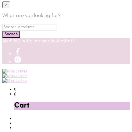
×
What are you looking for?
Ab € 150 netto versandkostenfrei !
0
0
Cart