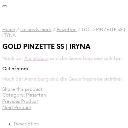
Home
/
Lashes & more
/
Pinzetten
/
GOLD PINZETTE SS |
IRYNA
GOLD PINZETTE SS | IRYNA
Nach der
Anmeldung
sind die Gewerbepreise sichtbar.
Out of stock
Nach der
Anmeldung
sind die Gewerbepreise sichtbar.
Share this product
Category:
Pinzetten
Previous Product
Next Product
Description