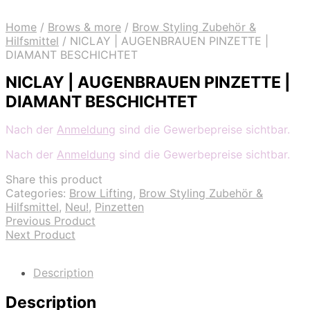
Home
/
Brows & more
/
Brow Styling Zubehör &
Hilfsmittel
/
NICLAY | AUGENBRAUEN PINZETTE |
DIAMANT BESCHICHTET
NICLAY | AUGENBRAUEN PINZETTE |
DIAMANT BESCHICHTET
Nach der
Anmeldung
sind die Gewerbepreise sichtbar.
Nach der
Anmeldung
sind die Gewerbepreise sichtbar.
Share this product
Categories:
Brow Lifting
,
Brow Styling Zubehör &
Hilfsmittel
,
Neu!
,
Pinzetten
Previous Product
Next Product
Description
Description