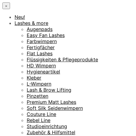
×
Neu!
Lashes & more
Augenpads
Easy Fan Lashes
Farbwimpern
Fertigfächer
Flat Lashes
Flüssigkeiten & Pflegeprodukte
HD Wimpern
Hygieneartikel
Kleber
L-Wimpern
Lash & Brow Lifting
Pinzetten
Premium Matt Lashes
Soft Silk Seidenwimpern
Couture Line
Rebel Line
Studioeinrichtung
Zubehör & Hilfsmittel