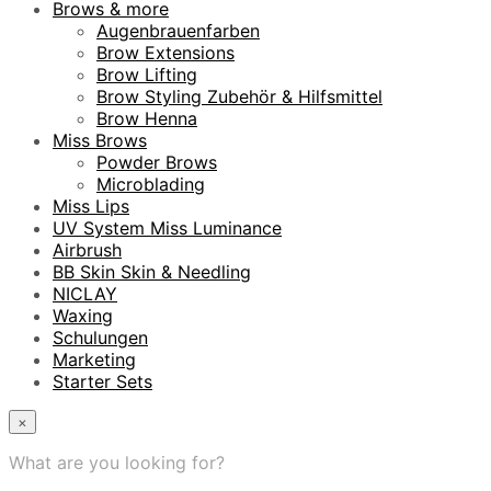
Brows & more
Augenbrauenfarben
Brow Extensions
Brow Lifting
Brow Styling Zubehör & Hilfsmittel
Brow Henna
Miss Brows
Powder Brows
Microblading
Miss Lips
UV System Miss Luminance
Airbrush
BB Skin Skin & Needling
NICLAY
Waxing
Schulungen
Marketing
Starter Sets
×
What are you looking for?