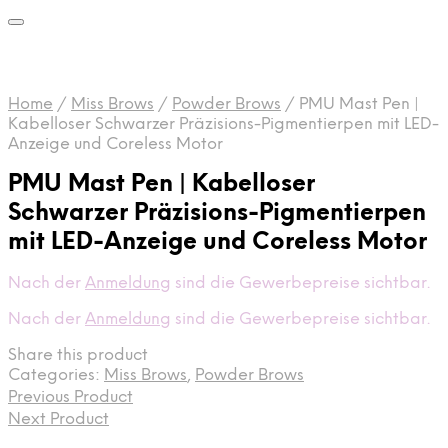
Home
/
Miss Brows
/
Powder Brows
/
PMU Mast Pen |
Kabelloser Schwarzer Präzisions-Pigmentierpen mit LED-
Anzeige und Coreless Motor
PMU Mast Pen | Kabelloser
Schwarzer Präzisions-Pigmentierpen
mit LED-Anzeige und Coreless Motor
Nach der
Anmeldung
sind die Gewerbepreise sichtbar.
Nach der
Anmeldung
sind die Gewerbepreise sichtbar.
Share this product
Categories:
Miss Brows
,
Powder Brows
Previous Product
Next Product