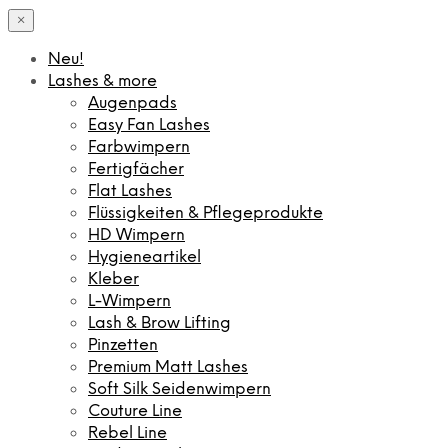
×
Neu!
Lashes & more
Augenpads
Easy Fan Lashes
Farbwimpern
Fertigfächer
Flat Lashes
Flüssigkeiten & Pflegeprodukte
HD Wimpern
Hygieneartikel
Kleber
L-Wimpern
Lash & Brow Lifting
Pinzetten
Premium Matt Lashes
Soft Silk Seidenwimpern
Couture Line
Rebel Line