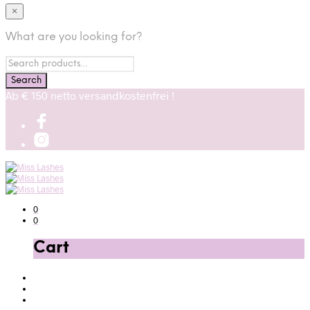
×
What are you looking for?
Ab € 150 netto versandkostenfrei !
0
0
Cart