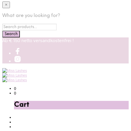
×
What are you looking for?
Ab € 150 netto versandkostenfrei !
0
0
Cart