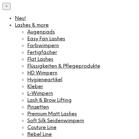
×
Neu!
Lashes & more
Augenpads
Easy Fan Lashes
Farbwimpern
Fertigfächer
Flat Lashes
Flüssigkeiten & Pflegeprodukte
HD Wimpern
Hygieneartikel
Kleber
L-Wimpern
Lash & Brow Lifting
Pinzetten
Premium Matt Lashes
Soft Silk Seidenwimpern
Couture Line
Rebel Line