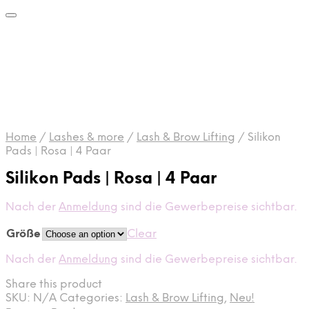
Home
/
Lashes & more
/
Lash & Brow Lifting
/
Silikon
Pads | Rosa | 4 Paar
Silikon Pads | Rosa | 4 Paar
Nach der
Anmeldung
sind die Gewerbepreise sichtbar.
Größe
Clear
Nach der
Anmeldung
sind die Gewerbepreise sichtbar.
Share this product
SKU:
N/A
Categories:
Lash & Brow Lifting
,
Neu!