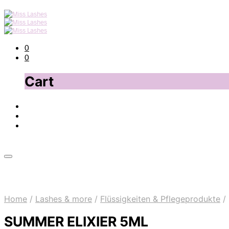
0
0
Cart
Home
/
Lashes & more
/
Flüssigkeiten & Pflegeprodukte
/
SUMMER ELIXIER 5ML