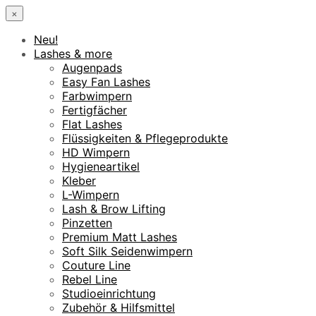
×
Neu!
Lashes & more
Augenpads
Easy Fan Lashes
Farbwimpern
Fertigfächer
Flat Lashes
Flüssigkeiten & Pflegeprodukte
HD Wimpern
Hygieneartikel
Kleber
L-Wimpern
Lash & Brow Lifting
Pinzetten
Premium Matt Lashes
Soft Silk Seidenwimpern
Couture Line
Rebel Line
Studioeinrichtung
Zubehör & Hilfsmittel