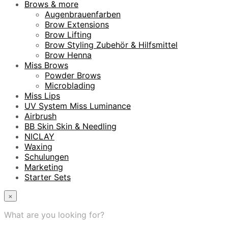
Brows & more
Augenbrauenfarben
Brow Extensions
Brow Lifting
Brow Styling Zubehör & Hilfsmittel
Brow Henna
Miss Brows
Powder Brows
Microblading
Miss Lips
UV System Miss Luminance
Airbrush
BB Skin Skin & Needling
NICLAY
Waxing
Schulungen
Marketing
Starter Sets
×
What are you looking for?