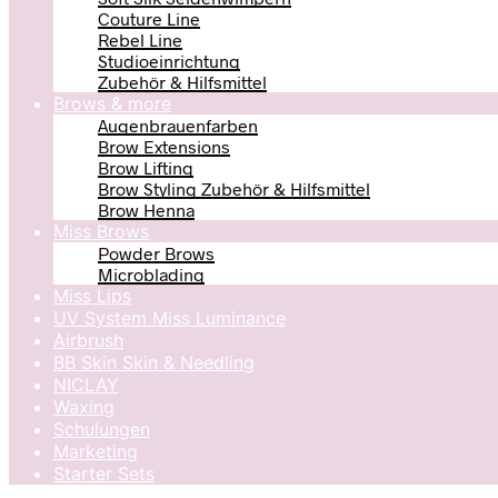
Couture Line
Rebel Line
Studioeinrichtung
Zubehör & Hilfsmittel
Brows & more
Augenbrauenfarben
Brow Extensions
Brow Lifting
Brow Styling Zubehör & Hilfsmittel
Brow Henna
Miss Brows
Powder Brows
Microblading
Miss Lips
UV System Miss Luminance
Airbrush
BB Skin Skin & Needling
NICLAY
Waxing
Schulungen
Marketing
Starter Sets