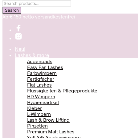
Ab € 150 netto versandkostenfrei !
Neu!
Lashes & more
Augenpads
Easy Fan Lashes
Farbwimpern
Fertigfächer
Flat Lashes
Flüssigkeiten & Pflegeprodukte
HD Wimpern
Hygieneartikel
Kleber
L-Wimpern
Lash & Brow Lifting
Pinzetten
Premium Matt Lashes
Soft Silk Seidenwimpern