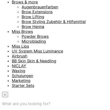
Brows & more
Augenbrauenfarben
Brow Extensions
Brow Lifting
Brow Styling Zubehör & Hilfsmittel
Brow Henna
Miss Brows
Powder Brows
Microblading
Miss Lips
UV System Miss Luminance
Airbrush
BB Skin Skin & Needling
NICLAY
Waxing
Schulungen
Marketing
Starter Sets
×
What are you looking for?