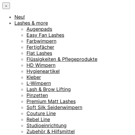
×
Neu!
Lashes & more
Augenpads
Easy Fan Lashes
Farbwimpern
Fertigfächer
Flat Lashes
Flüssigkeiten & Pflegeprodukte
HD Wimpern
Hygieneartikel
Kleber
L-Wimpern
Lash & Brow Lifting
Pinzetten
Premium Matt Lashes
Soft Silk Seidenwimpern
Couture Line
Rebel Line
Studioeinrichtung
Zubehör & Hilfsmittel