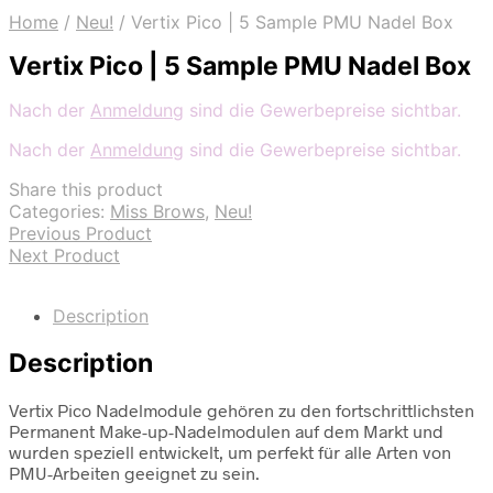
Home
/
Neu!
/
Vertix Pico | 5 Sample PMU Nadel Box
Vertix Pico | 5 Sample PMU Nadel Box
Nach der
Anmeldung
sind die Gewerbepreise sichtbar.
Nach der
Anmeldung
sind die Gewerbepreise sichtbar.
Share this product
Categories:
Miss Brows
,
Neu!
Previous Product
Next Product
Description
Description
Vertix Pico Nadelmodule gehören zu den fortschrittlichsten
Permanent Make-up-Nadelmodulen auf dem Markt und
wurden speziell entwickelt, um perfekt für alle Arten von
PMU-Arbeiten geeignet zu sein.