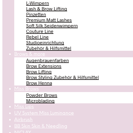
L-Wimpern
Lash & Brow Lifting
Pinzetten
Premium Matt Lashes
Soft Silk Seidenwimpern
Couture Line
Rebel Line
Studioeinrichtung
Zubehör & Hilfsmittel
Brows & more
Augenbrauenfarben
Brow Extensions
Brow Lifting
Brow Styling Zubehör & Hilfsmittel
Brow Henna
Miss Brows
Powder Brows
Microblading
Miss Lips
UV System Miss Luminance
Airbrush
BB Skin Skin & Needling
NICLAY