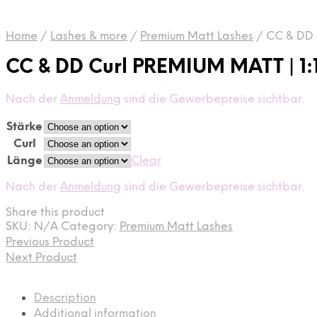
Home
/
Lashes & more
/
Premium Matt Lashes
/
CC & DD 
CC & DD Curl PREMIUM MATT | 1
Nach der
Anmeldung
sind die Gewerbepreise sichtbar.
Stärke
Curl
Länge
Clear
Nach der
Anmeldung
sind die Gewerbepreise sichtbar.
Share this product
SKU:
N/A
Category:
Premium Matt Lashes
Previous Product
Next Product
Description
Additional information