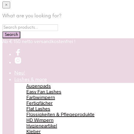
×
What are you looking for?
Ab € 150 netto versandkostenfrei !
Neu!
Lashes & more
Augenpads
Easy Fan Lashes
Farbwimpern
Fertigfächer
Flat Lashes
Flüssigkeiten & Pflegeprodukte
HD Wimpern
Hygieneartikel
Kleber