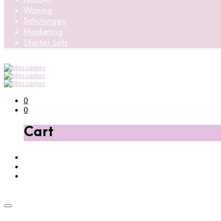
Waxing
Schulungen
Marketing
Starter Sets
0
0
Cart