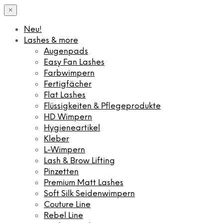
×
Neu!
Lashes & more
Augenpads
Easy Fan Lashes
Farbwimpern
Fertigfächer
Flat Lashes
Flüssigkeiten & Pflegeprodukte
HD Wimpern
Hygieneartikel
Kleber
L-Wimpern
Lash & Brow Lifting
Pinzetten
Premium Matt Lashes
Soft Silk Seidenwimpern
Couture Line
Rebel Line