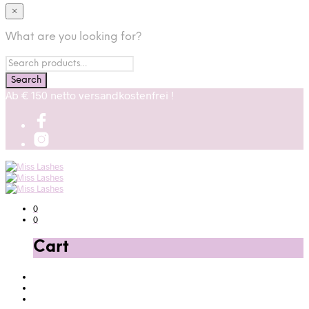
×
What are you looking for?
Ab € 150 netto versandkostenfrei !
0
0
Cart