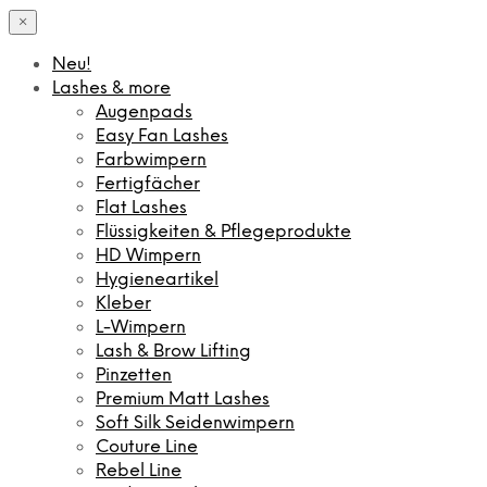
×
Neu!
Lashes & more
Augenpads
Easy Fan Lashes
Farbwimpern
Fertigfächer
Flat Lashes
Flüssigkeiten & Pflegeprodukte
HD Wimpern
Hygieneartikel
Kleber
L-Wimpern
Lash & Brow Lifting
Pinzetten
Premium Matt Lashes
Soft Silk Seidenwimpern
Couture Line
Rebel Line