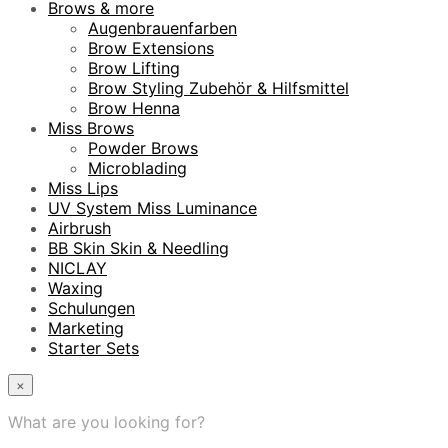
Brows & more
Augenbrauenfarben
Brow Extensions
Brow Lifting
Brow Styling Zubehör & Hilfsmittel
Brow Henna
Miss Brows
Powder Brows
Microblading
Miss Lips
UV System Miss Luminance
Airbrush
BB Skin Skin & Needling
NICLAY
Waxing
Schulungen
Marketing
Starter Sets
×
What are you looking for?