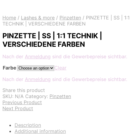
Home
/
Lashes & more
/
Pinzetten
/
PINZETTE | SS | 1:1
TECHNIK | VERSCHIEDENE FARBEN
PINZETTE | SS | 1:1 TECHNIK |
VERSCHIEDENE FARBEN
Nach der
Anmeldung
sind die Gewerbepreise sichtbar.
Farbe
Clear
Nach der
Anmeldung
sind die Gewerbepreise sichtbar.
Share this product
SKU:
N/A
Category:
Pinzetten
Previous Product
Next Product
Description
Additional information