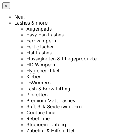
×
Neu!
Lashes & more
Augenpads
Easy Fan Lashes
Farbwimpern
Fertigfächer
Flat Lashes
Flüssigkeiten & Pflegeprodukte
HD Wimpern
Hygieneartikel
Kleber
L-Wimpern
Lash & Brow Lifting
Pinzetten
Premium Matt Lashes
Soft Silk Seidenwimpern
Couture Line
Rebel Line
Studioeinrichtung
Zubehör & Hilfsmittel