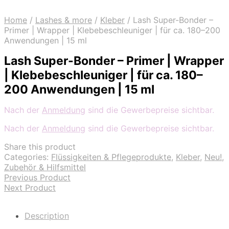
Home
/
Lashes & more
/
Kleber
/
Lash Super-Bonder –
Primer | Wrapper | Klebebeschleuniger | für ca. 180–200
Anwendungen | 15 ml
Lash Super-Bonder – Primer | Wrapper
| Klebebeschleuniger | für ca. 180–
200 Anwendungen | 15 ml
Nach der
Anmeldung
sind die Gewerbepreise sichtbar.
Nach der
Anmeldung
sind die Gewerbepreise sichtbar.
Share this product
Categories:
Flüssigkeiten & Pflegeprodukte
,
Kleber
,
Neu!
,
Zubehör & Hilfsmittel
Previous Product
Next Product
Description