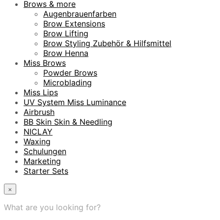
Brows & more
Augenbrauenfarben
Brow Extensions
Brow Lifting
Brow Styling Zubehör & Hilfsmittel
Brow Henna
Miss Brows
Powder Brows
Microblading
Miss Lips
UV System Miss Luminance
Airbrush
BB Skin Skin & Needling
NICLAY
Waxing
Schulungen
Marketing
Starter Sets
×
What are you looking for?