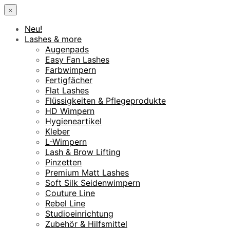
×
Neu!
Lashes & more
Augenpads
Easy Fan Lashes
Farbwimpern
Fertigfächer
Flat Lashes
Flüssigkeiten & Pflegeprodukte
HD Wimpern
Hygieneartikel
Kleber
L-Wimpern
Lash & Brow Lifting
Pinzetten
Premium Matt Lashes
Soft Silk Seidenwimpern
Couture Line
Rebel Line
Studioeinrichtung
Zubehör & Hilfsmittel